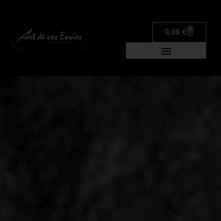
0
0,00
€