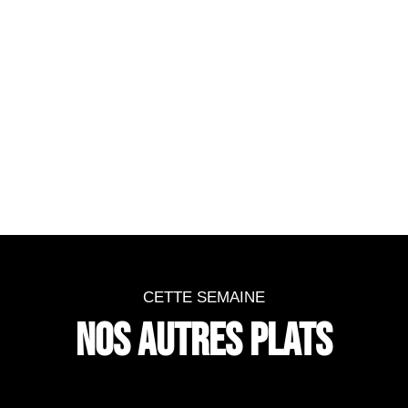
réduire au mieux leur présence fortuite.
:
Date limite de consommation (DLC)
8 jours après la livraison.
Une fois ouvert, à conserver au réfrigérateur
pendant 3 jours maximum.
CETTE SEMAINE
NOS AUTRES PLATS