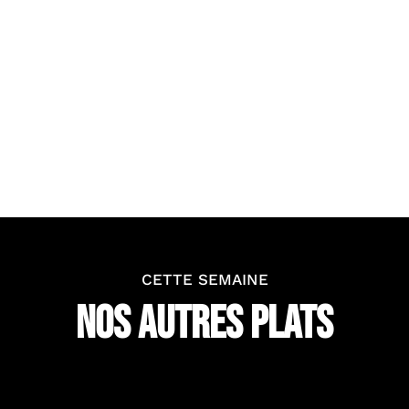
Date limite de consommation (DLC)
:
8 jours après la livraison.
Une fois ouvert, à conserver au réfrigérateur
pendant 3 jours maximum.
CETTE SEMAINE
NOS AUTRES PLATS