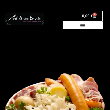
0
0,00
€