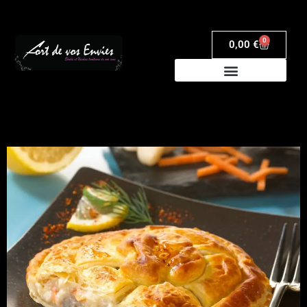
0
0,00
€